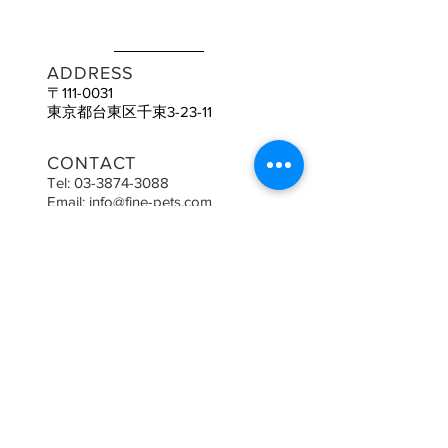
ADDRESS
〒111-0031
​東京都台東区千束3-23-11
CONTACT
Tel:
03-3874-3088
Email:
info@fine-pets.com
​※営業のお電話はお断り
OPENING HOURS
月‐日: 9:00am-7:00pm
2026年より木曜定休＋不定休
​ご予約状況により、営業時間内で
もcloseしている場合があります。